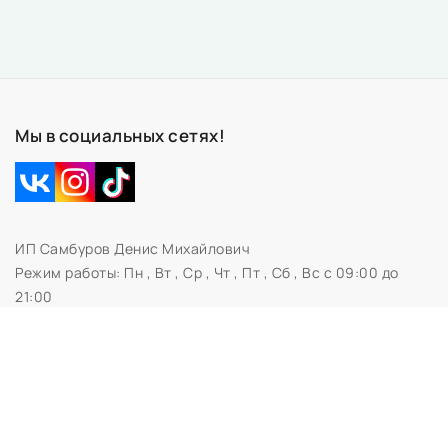
Мы в социальных сетях!
ИП Самбуров Денис Михайлович
Режим работы:
Пн , Вт , Ср , Чт , Пт , Сб , Вс c 09:00 до
21:00
Свидетельство № 0673230 Администрацией
Первомайского района г.Витебска
УНП 391696653
210041, Витебск
Дата регистрации в Торговом реестре РБ: 02.03.2020