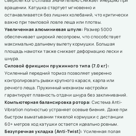
сверхлегкого сплава значительно снижает инерцию при
вращении. Катушка стартует мгновенно и
останавливается без лишних колебаний, что критически
важно при темповой ловле леща или плотвы.
Увеличенная алюминиевая шпуля:
Размер 5000
обеспечивает широкий лесопроем, что способствует
максимально дальнему вылету кормушки. Большая
площадь намотки также снижает деформацию лески и
шнура.
Силовой фрикцион пружинного типа (7.0 кг):
Усиленный передний тормоз позволяет уверенно
контролировать рывки крупного карася, карпа или
речного леща. Пружинный механизм настройки
гарантирует плавность отдачи шнура без заклиниваний.
Компьютерная балансировка ротора:
Система Anti-
Vibration полностью устраняет осевые биения. Даже при
быстром выматывании тяжелой кормушки с дистанции
60+ метров ход катушки остается идеально ровным.
Безупречная укладка (Anti-Twist):
Усиленная полая