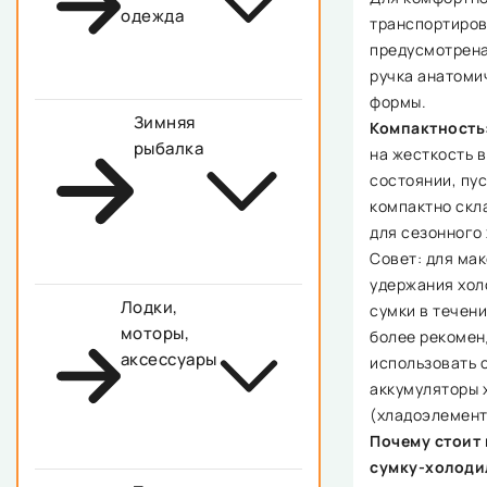
одежда
транспортиров
предусмотрена
ручка анатоми
формы.
Зимняя
Компактность
рыбалка
на жесткость 
состоянии, пу
компактно скл
для сезонного
Совет: для ма
удержания хол
Лодки,
сумки в течени
моторы,
более рекомен
аксессуары
использовать 
аккумуляторы 
(хладоэлемент
Почему стоит 
сумку-холоди