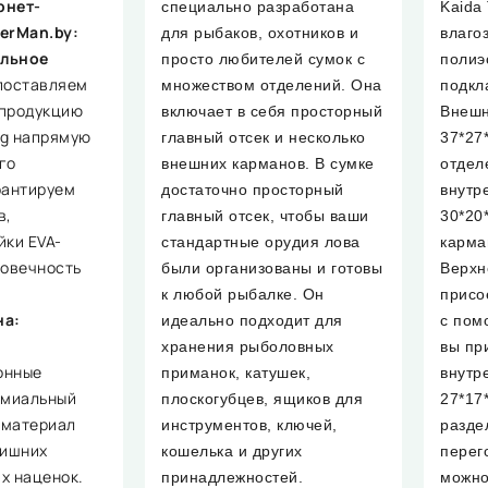
рнет-
специально разработана
Kaida
erMan.by:
для рыбаков, охотников и
влаго
льное
просто любителей сумок с
полиэ
поставляем
множеством отделений. Она
подкл
 продукцию
включает в себя просторный
Внешн
ng напрямую
главный отсек и несколько
37*27
го
внешних карманов. В сумке
отдел
рантируем
достаточно просторный
внутр
в,
главный отсек, чтобы ваши
30*20
йки EVA-
стандартные орудия лова
карма
говечность
были организованы и готовы
Верхн
к любой рыбалке. Он
присо
на:
идеально подходит для
с пом
хранения рыболовных
вы пр
онные
приманок, катушек,
внутр
емиальный
плоскогубцев, ящиков для
27*17
 материал
инструментов, ключей,
разде
лишних
кошелька и других
перег
х наценок.
принадлежностей.
можно