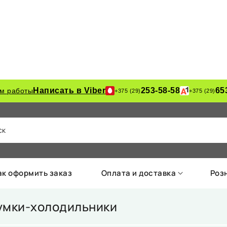
Написать в Viber
253-58-58
65
м работы
+375 (29)
+375 (29)
ск
ак оформить заказ
Оплата и доставка
Роз
умки-холодильники