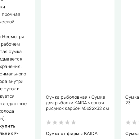
ки
 прочная
ческой
:
Несмотря
в рабочем
стая сумка
адывается
 хранения.
ксимального
ода внутри
е суток и
дуется
Сумка рыболовная / Сумка
Сумка
для рыбалки KAIDA черная
23
стандартные
рисунок карбон 45х22х32 см
холода
ы).
купить
льник F-
Сумка от фирмы KAIDA -
Сумка