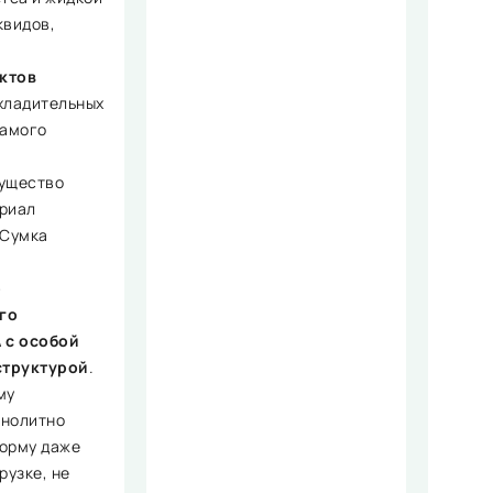
квидов,
ктов
хладительных
самого
ущество
риал
 Сумка
о
го
 с особой
труктурой
.
му
онолитно
орму даже
рузке, не