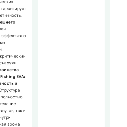
ческих
 гарантирует
етичность.
нешнего
ран
н эффективно
мые
и,
критический
 снаружи.
тоинства
Fishing EVA:
чность и
Структура
 полностью
текание
внутрь, так и
нутри
кая арома