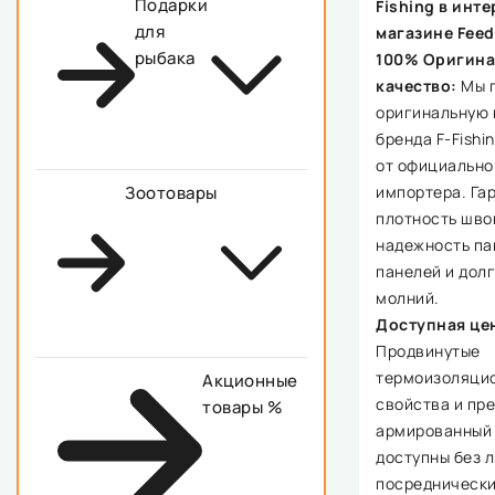
Подарки
Fishing в инте
для
магазине Feed
рыбака
100% Оригина
качество:
Мы 
оригинальную
бренда F-Fishi
от официально
импортера. Га
Зоотовары
плотность шво
надежность па
панелей и дол
молний.
Доступная це
Продвинутые
термоизоляци
Акционные
свойства и пр
товары %
армированный
доступны без 
посреднически