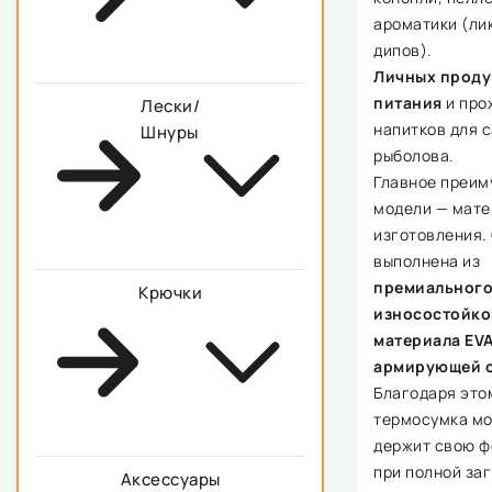
ароматики (ли
дипов).
Личных проду
питания
и про
Лески/
напитков для 
Шнуры
рыболова.
Главное преим
модели — мате
изготовления.
выполнена из
премиальног
Крючки
износостойко
материала EVA
армирующей с
Благодаря это
термосумка м
держит свою ф
при полной заг
Аксессуары