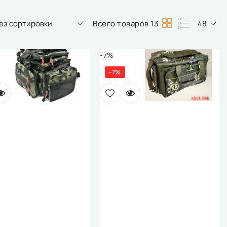
ез сортировки
Всего товаров 13
48
-7%
-7%