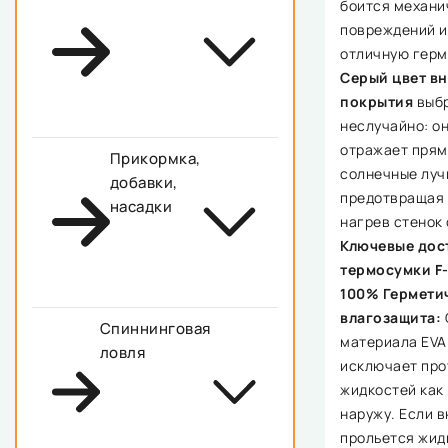
боится механи
повреждений и
отличную герм
Серый цвет в
покрытия
выб
неслучайно: о
отражает пря
Прикормка,
солнечные луч
добавки,
предотвращая 
насадки
нагрев стенок
Ключевые дос
термосумки F-
100% Гермети
влагозащита:
Спиннинговая
материала EVA
ловля
исключает про
жидкостей как 
наружу. Если в
прольется жид