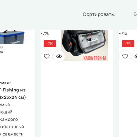
Б
-7%
-7%
-7%
-7%
ка
VA
умка-
-Fishing из
3х23х24 см)
имый
ующий
 каждого
работанный
я свежести