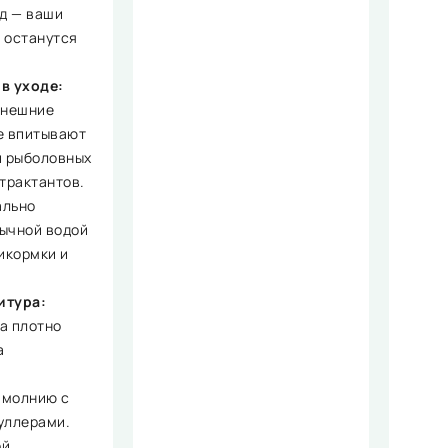
ед — ваши
 останутся
в уходе:
внешние
е впитывают
и рыболовных
трактантов.
ально
ычной водой
икормки и
итура:
а плотно
а
 молнию с
уллерами.
ой