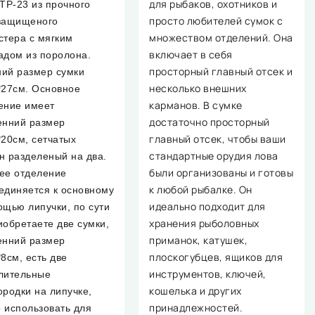
для рыбаков, охотников и
 TP-23 из прочного
просто любителей сумок с
защищеного
множеством отделений. Она
стера с мягким
включает в себя
адом из поролона.
просторный главный отсек и
ий размер сумки
несколько внешних
*27см. Основное
карманов. В сумке
ение имеет
достаточно просторный
енний размер
главный отсек, чтобы ваши
*20см, сетчатых
стандартные орудия лова
н разделеный на два.
были организованы и готовы
ее отделение
к любой рыбалке. Он
единяется к основному
идеально подходит для
ощью липучки, по сути
хранения рыболовных
иобретаете две сумки,
приманок, катушек,
енний размер
плоскогубцев, ящиков для
*8см, есть две
инструментов, ключей,
лительные
кошелька и других
ородки на липучке,
принадлежностей.
 использовать для