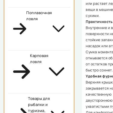
или растает л
вещи в машине
Поплавочная
сухими.
ловля
Практичность 
Внутренние и 
поверхности н
стойкие запах
насадок или ат
Сумка момент
Карповая
отмывается об
ловля
от остатков пр
быстро сохнет.
Удобная фурн
Верхняя крышк
закрывается н
качественную
Товары для
двустороннюю
рыбалки и
ухватистыми п
туризма,
Для комфортн