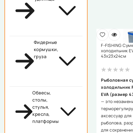
Фидерные
F-FISHING Сум
кормушки,
холодильник E
43х23х24см
груза
Рыболовная с
холодильник F
Обвесы,
EVA (размер 4
столы,
— это незамен
стулья,
терморегулир
кресла,
аксессуар для
платформы
рыболова, раз
для сохранени