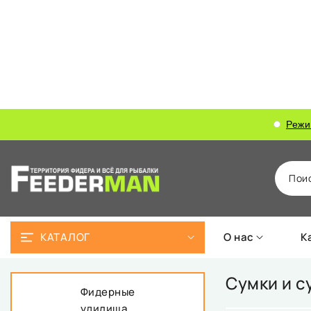
Режи
Пои
КАТАЛОГ
О нас
К
Сумки и с
Фидерные
удилища