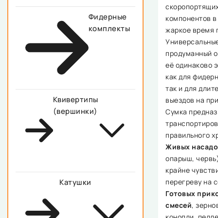
скоропортящи
Фидерные
компонентов в
комплекты
жаркое время 
Универсальные
продуманный 
её одинаково 
как для фидерн
так и для длит
Квивертипы
выездов на при
(вершинки)
Сумка предназ
транспортиров
правильного х
Живых насадо
опарыш, червь
крайне чувств
перегреву на 
Катушки
Готовых прик
смесей
, зерно
конопли, пелл