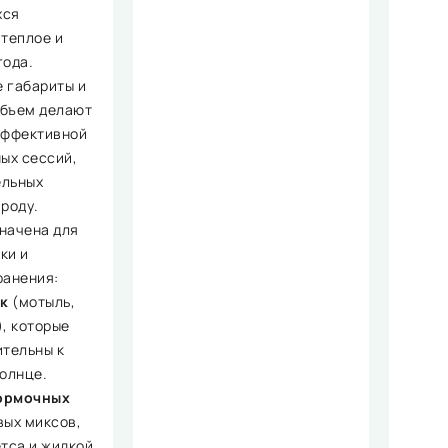
хся
 теплое и
года.
 габариты и
объем делают
эффективной
ых сессий,
ельных
роду.
начена для
ки и
ранения:
к
(мотыль,
), которые
ительны к
солнце.
ормочных
вых миксов,
етса и жидкой