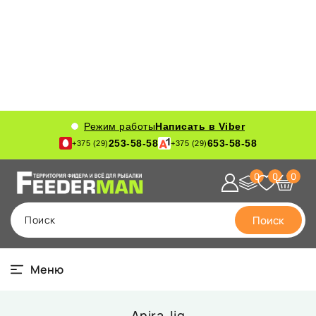
Режим работы
Написать в Viber
253-58-58
653-58-58
+375 (29)
+375 (29)
0
0
0
Поиск
Поиск
Меню
Anira Jig