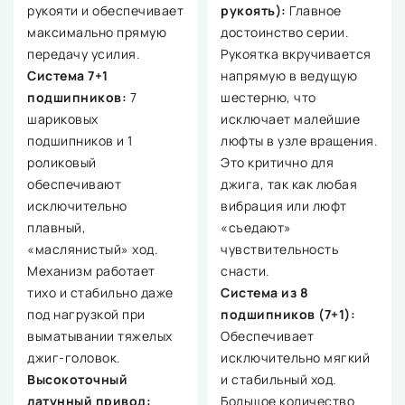
рукояти и обеспечивает
рукоять):
Главное
максимально прямую
достоинство серии.
передачу усилия.
Рукоятка вкручивается
Система 7+1
напрямую в ведущую
подшипников:
7
шестерню, что
шариковых
исключает малейшие
подшипников и 1
люфты в узле вращения.
роликовый
Это критично для
обеспечивают
джига, так как любая
исключительно
вибрация или люфт
плавный,
«съедают»
«маслянистый» ход.
чувствительность
Механизм работает
снасти.
тихо и стабильно даже
Система из 8
под нагрузкой при
подшипников (7+1):
выматывании тяжелых
Обеспечивает
джиг-головок.
исключительно мягкий
Высокоточный
и стабильный ход.
латунный привод:
Большое количество