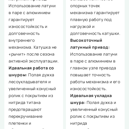
Использование латуни
опорных точек
в паре с алюминием
механизма гарантирует
гарантирует
плавную работу под
износостойкость и
нагрузкой и
долговечность
долговечность катушки.
внутреннего
Высокоточный
механизма. Катушка не
латунный привод:
«рычит» после сезона
Использование латуни
активной эксплуатации.
в паре с алюминием в
Идеальная работа со
главном узле привода
шнуром:
Полая дужка
повышает точность
лесоукладывателя и
работы механизма и его
увеличенный конусный
износостойкость.
ролик с покрытием из
Идеальная укладка
нитрида титана
шнура:
Полая дужка и
предотвращают
увеличенный конусный
перекручивание
ролик с покрытием из
плетенки и
нитрида