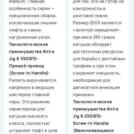
Medium. Главная
для тех, кто не готов на
особенность серии —
компромиссы в
прецизионная сборка,
джиговой ловле.
исключающая лишние
Размер 2500 является
люфты в самых
«золотой серединой»:
нагруженных узлах.
при весе 285 грамм
Технологические
катушка обладает
преимущества Anira
достаточным ресурсом
Jig 8 3500FD:
для борьбы с достойным
Прямой привод
трофеем и при этом
(Screw-in Handle):
сохраняет изящность,
Рукоять вкручивается
необходимую для
напрямую в ведущую
деликатной анимации
шестерню главной
приманки.
пары. Это решение,
Технологические
характерное для
преимущества Anira
катушек высокого
Jig 8 2500FD:
класса, полностью
Screw-in Handle
устраняет люфт в узле
(Ввинчивающаяся