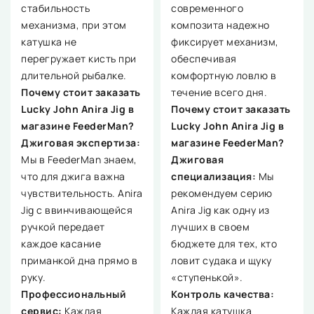
стабильность
современного
механизма, при этом
композита надежно
катушка не
фиксирует механизм,
перегружает кисть при
обеспечивая
длительной рыбалке.
комфортную ловлю в
Почему стоит заказать
течение всего дня.
Lucky John Anira Jig в
Почему стоит заказать
магазине FeederMan?
Lucky John Anira Jig в
Джиговая экспертиза:
магазине FeederMan?
Мы в FeederMan знаем,
Джиговая
что для джига важна
специализация:
Мы
чувствительность. Anira
рекомендуем серию
Jig с ввинчивающейся
Anira Jig как одну из
ручкой передает
лучших в своем
каждое касание
бюджете для тех, кто
приманкой дна прямо в
ловит судака и щуку
руку.
«ступенькой».
Профессиональный
Контроль качества:
сервис:
Каждая
Каждая катушка