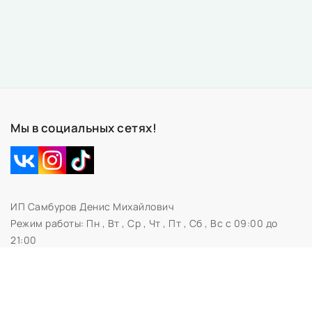
Мы в социальных сетях!
ИП Самбуров Денис Михайлович
Режим работы:
Пн , Вт , Ср , Чт , Пт , Сб , Вс c 09:00 до
21:00
Свидетельство № 0673230 Администрацией
Первомайского района г.Витебска
УНП 391696653
210041, Витебск