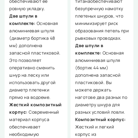
обеспечивают её
титанаобеспечивают
ровную укладку.
безупречную намотку
Две шпули в
плетеных шнуров, что
комплекте:
Основная
минимизирует риск
алюминиевая шпуля
образования петель при
(диаметр бортика 48
рывковых проводках.
мм) дополнена
Две шпули в
запасной пластиковой.
комплекте:
Основная
Это позволяет
алюминиевая шпуля
оперативно сменить
(бортик 44 мм)
шнур на леску или
дополнена запасной
использовать другой
пластиковой. Вы
диаметр плетенки
можете держать
прямо на водоеме.
наготове два разных по
Жесткий композитный
диаметру шнура для
корпус:
Современный
разных условий ловли.
материал корпуса
Композитный корпус:
обеспечивает
Жесткий и легкий
необходимую
корпус из