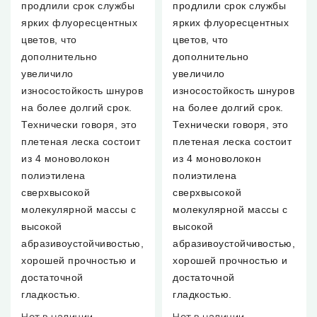
продлили срок службы
продлили срок службы
ярких флуоресцентных
ярких флуоресцентных
цветов, что
цветов, что
дополнительно
дополнительно
увеличило
увеличило
износостойкость шнуров
износостойкость шнуров
на более долгий срок.
на более долгий срок.
Технически говоря, это
Технически говоря, это
плетеная леска состоит
плетеная леска состоит
из 4 моноволокон
из 4 моноволокон
полиэтилена
полиэтилена
сверхвысокой
сверхвысокой
молекулярной массы с
молекулярной массы с
высокой
высокой
абразивоустойчивостью,
абразивоустойчивостью,
хорошей прочностью и
хорошей прочностью и
достаточной
достаточной
гладкостью.
гладкостью.
Нет в наличии
Нет в наличии