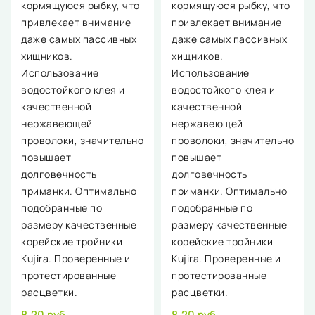
кормящуюся рыбку, что
кормящуюся рыбку, что
привлекает внимание
привлекает внимание
даже самых пассивных
даже самых пассивных
хищников.
хищников.
Использование
Использование
водостойкого клея и
водостойкого клея и
качественной
качественной
нержавеющей
нержавеющей
проволоки, значительно
проволоки, значительно
повышает
повышает
долговечность
долговечность
приманки. Оптимально
приманки. Оптимально
подобранные по
подобранные по
размеру качественные
размеру качественные
корейские тройники
корейские тройники
Kujira. Проверенные и
Kujira. Проверенные и
протестированные
протестированные
расцветки.
расцветки.
8,20 руб.
8,20 руб.