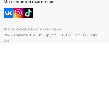
Мы в социальных сетях!
ИП Самбуров Денис Михайлович
Режим работы:
Пн , Вт , Ср , Чт , Пт , Сб , Вс c 09:00 до
21:00
Свидетельство № 0673230 Администрацией
Первомайского района г.Витебска
УНП 391696653
210041, Витебск
Дата регистрации в Торговом реестре РБ: 02.03.2020
ЗАКАЗАТЬ ЗВОНОК
Контактный телефон
Ваше имя
Комментарий