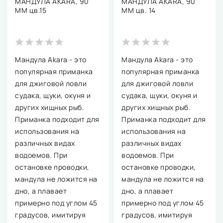
МАНДУЛА AKARA, 90
МАНДУЛА AKARA, 90
ММ цв.15
ММ цв. 14
Мандула Akara - это
Мандула Akara - это
популярная приманка
популярная приманка
для джиговой ловли
для джиговой ловли
судака, щуки, окуня и
судака, щуки, окуня и
других хищных рыб.
других хищных рыб.
Приманка подходит для
Приманка подходит для
использования на
использования на
различных видах
различных видах
водоемов. При
водоемов. При
остановке проводки,
остановке проводки,
мандула не ложится на
мандула не ложится на
дно, а плавает
дно, а плавает
примерно под углом 45
примерно под углом 45
градусов, имитируя
градусов, имитируя