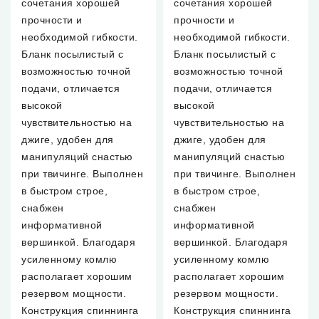
сочетания хорошей
сочетания хорошей
прочности и
прочности и
необходимой гибкости.
необходимой гибкости.
Бланк посылистый с
Бланк посылистый с
возможностью точной
возможностью точной
подачи, отличается
подачи, отличается
высокой
высокой
чувствительностью на
чувствительностью на
джиге, удобен для
джиге, удобен для
манипуляций снастью
манипуляций снастью
при твичинге. Выполнен
при твичинге. Выполнен
в быстром строе,
в быстром строе,
снабжен
снабжен
информативной
информативной
вершинкой. Благодаря
вершинкой. Благодаря
усиленному комлю
усиленному комлю
располагает хорошим
располагает хорошим
резервом мощности.
резервом мощности.
Конструкция спиннинга
Конструкция спиннинга