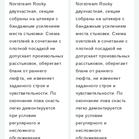
Norstream Rooky
Norstream Rooky
двухчастная, секции
двухчастная, секции
собраны на штекере с
собраны на штекере с
бандажным усилением
бандажным усилением
места стыковки. Схема
места стыковки. Схема
oversteek в сочетании с
oversteek в сочетании с
плотной посадкой не
плотной посадкой не
допускает произвольных
допускает произвольных
расстыковок, оберегает
расстыковок, оберегает
бланк от раннего
бланк от раннего
люфта, не изменяет
люфта, не изменяет
заданного строя и
заданного строя и
чувствительности. По
чувствительности. По
окончании лова снасть
окончании лова снасть
легко демонтируется
легко демонтируется
при условии
при условии
регулярного и
регулярного и
несложного
несложного
обслуживания
обслуживания